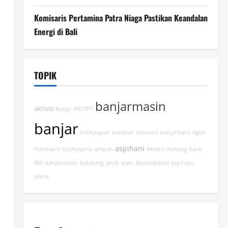
Komisaris Pertamina Patra Niaga Pastikan Keandalan
Energi di Bali
TOPIK
banjarmasin
aktivis
Banjir
#RSTPT
banjar
balikpapan
bantuan
amuntai
banjarbaru
Agus
aspihani
Harimurti Yudhoyono
ampah
#Kadin Kalteng
Bank
BRI
bahjarmasin
bandung
ahok
aceh
#poldakalsel
aspihani
ideris