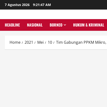
Skip
7 Agustus 2026
9:21:48 AM
to
content
HEADLINE
NASIONAL
BORNEO
HUKUM & KRIMINAL
Home
2021
Mei
10
Tim Gabungan PPKM Mikro, S