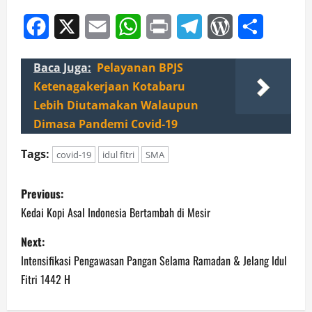
Facebook
X
Email
WhatsApp
Print
Telegram
WordPress
Share
Baca Juga:
Pelayanan BPJS
Ketenagakerjaan Kotabaru
Lebih Diutamakan Walaupun
Dimasa Pandemi Covid-19
Tags:
covid-19
idul fitri
SMA
P
Previous:
o
Kedai Kopi Asal Indonesia Bertambah di Mesir
s
Next:
Intensifikasi Pengawasan Pangan Selama Ramadan & Jelang Idul
t
Fitri 1442 H
n