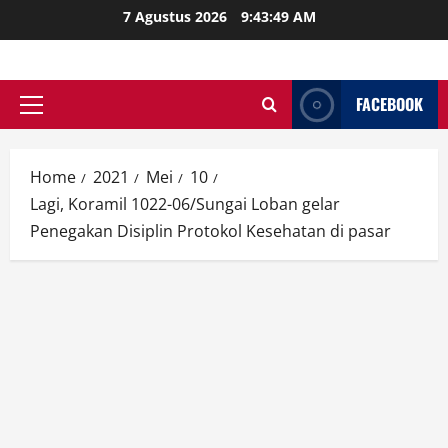
Skip
7 Agustus 2026
9:43:51 AM
to
content
FACEBOOK
Primary
Menu
Home
2021
Mei
10
Lagi, Koramil 1022-06/Sungai Loban gelar
Penegakan Disiplin Protokol Kesehatan di pasar