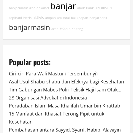
banjar
bahjarmasin
#poldakalsel
ahok
Bank BRI
#RSTPT
aktivis
aspihani ideris
ampah
amuntai
balikpapan
banjarbaru
banjarmasin
aceh
#Kadin Kalteng
Popular posts:
Ciri-ciri Para Wali Mastur (Tersembunyi)
Asal Usul Shabu-shabu dan Efeknya bagi Kesehatan
Tim Gabungan Mabes Polri Telisik Haji Isam Otak…
28 Organisasi Advokat di Indonesia
Peradaban Islam Masa Khalifah Umar bin Khattab
15 Manfaat dan Khasiat Terong Pipit untuk
Kesehatan
Pembahasan antara Sayyid, Syarif, Habib, Alawiyin