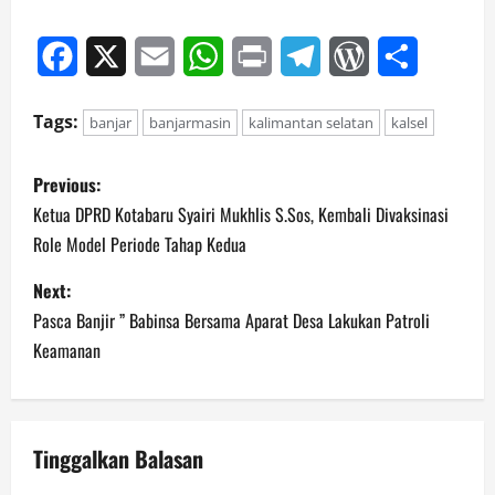
Facebook
X
Email
WhatsApp
Print
Telegram
WordPress
Share
Tags:
banjar
banjarmasin
kalimantan selatan
kalsel
P
Previous:
o
Ketua DPRD Kotabaru Syairi Mukhlis S.Sos, Kembali Divaksinasi
Role Model Periode Tahap Kedua
s
Next:
t
Pasca Banjir ” Babinsa Bersama Aparat Desa Lakukan Patroli
n
Keamanan
a
v
Tinggalkan Balasan