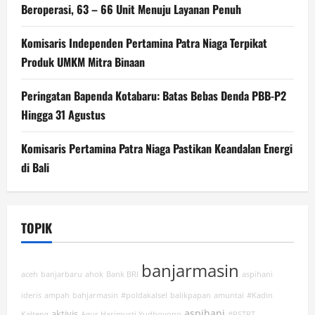
Beroperasi, 63 – 66 Unit Menuju Layanan Penuh
Komisaris Independen Pertamina Patra Niaga Terpikat
Produk UMKM Mitra Binaan
Peringatan Bapenda Kotabaru: Batas Bebas Denda PBB-P2
Hingga 31 Agustus
Komisaris Pertamina Patra Niaga Pastikan Keandalan Energi
di Bali
TOPIK
banjarmasin
aceh
banjarbaru
ahok
Bank BRI
aspihani
ideris
ampah
bahjarmasin
#poldakalsel
balikpapan
amuntai
#Kadin
aspihani
aktivis
Kalteng
Agus Harimurti Yudhoyono
#RSTPT