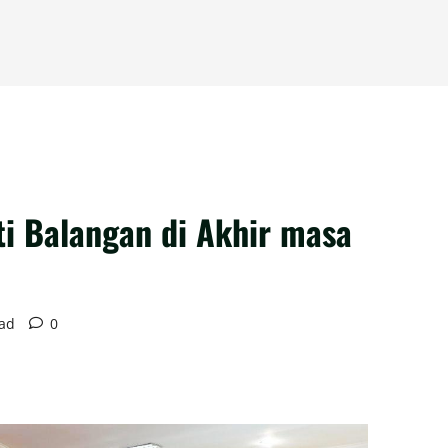
ti Balangan di Akhir masa
ead
0