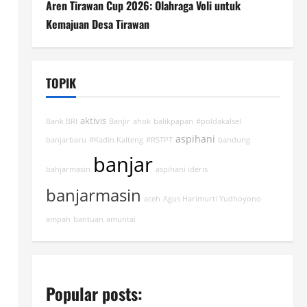
Aren Tirawan Cup 2026: Olahraga Voli untuk
Kemajuan Desa Tirawan
TOPIK
aktivis
Bank BRI
Banjir
ahok
balikpapan
#poldakalsel
aspihani
banjarbaru
#Kadin Kalteng
#RSTPT
bandung
banjar
bahjarmasin
aspihani ideris
banjarmasin
aceh
Agus Harimurti Yudhoyono
ampah
bantuan
amuntai
Popular posts: