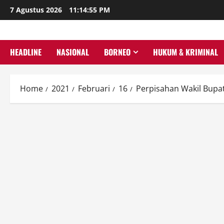
Skip
7 Agustus 2026
11:14:56 PM
to
content
HEADLINE
NASIONAL
BORNEO
HUKUM & KRIMINAL
Home
2021
Februari
16
Perpisahan Wakil Bupat