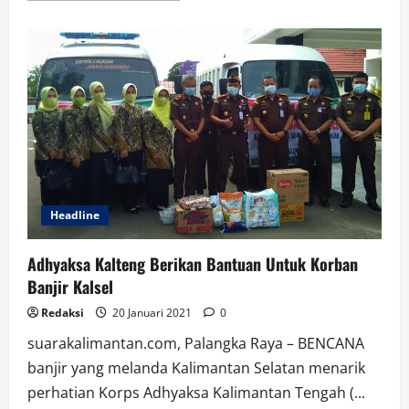
about
Danrem
101/Antasari
Antar
Sembako
Nenek
Usia
Lanjut
Headline
Adhyaksa Kalteng Berikan Bantuan Untuk Korban
Banjir Kalsel
Redaksi
20 Januari 2021
0
suarakalimantan.com, Palangka Raya – BENCANA
banjir yang melanda Kalimantan Selatan menarik
perhatian Korps Adhyaksa Kalimantan Tengah (...