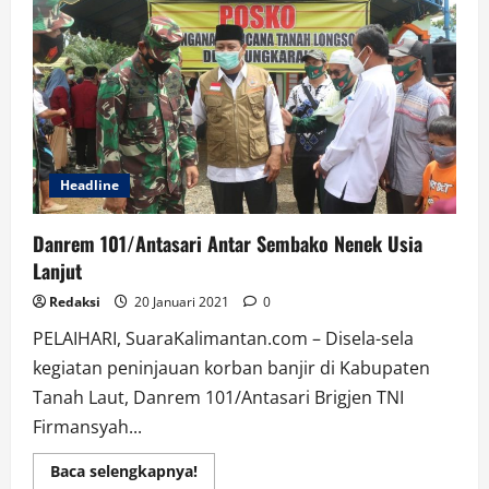
Dirikan
Posko
Kesehatan
di
HST
Headline
Danrem 101/Antasari Antar Sembako Nenek Usia
Lanjut
Redaksi
20 Januari 2021
0
PELAIHARI, SuaraKalimantan.com – Disela-sela
kegiatan peninjauan korban banjir di Kabupaten
Tanah Laut, Danrem 101/Antasari Brigjen TNI
Firmansyah...
Read
Baca selengkapnya!
more