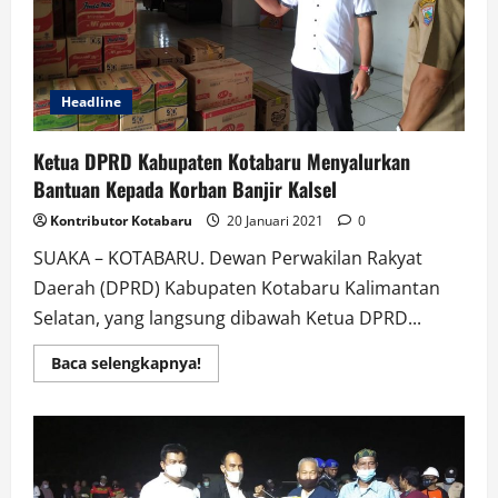
Akan
Diselenggarakan
Online.
Headline
Ketua DPRD Kabupaten Kotabaru Menyalurkan
Bantuan Kepada Korban Banjir Kalsel
Kontributor Kotabaru
20 Januari 2021
0
SUAKA – KOTABARU. Dewan Perwakilan Rakyat
Daerah (DPRD) Kabupaten Kotabaru Kalimantan
Selatan, yang langsung dibawah Ketua DPRD...
Read
Baca selengkapnya!
more
about
Ketua
DPRD
Kabupaten
Kotabaru
Menyalurkan
Bantuan