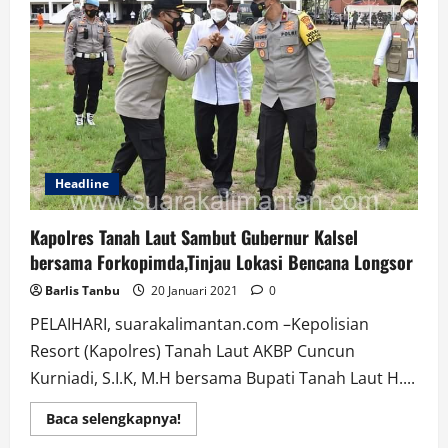
Menyalurkan
Bantuan
Kepada
Korban
Banjir
Kalsel
Headline
Kapolres Tanah Laut Sambut Gubernur Kalsel
bersama Forkopimda,Tinjau Lokasi Bencana Longsor
Barlis Tanbu
20 Januari 2021
0
PELAIHARI, suarakalimantan.com –Kepolisian
Resort (Kapolres) Tanah Laut AKBP Cuncun
Kurniadi, S.I.K, M.H bersama Bupati Tanah Laut H....
Read
Baca selengkapnya!
more
about