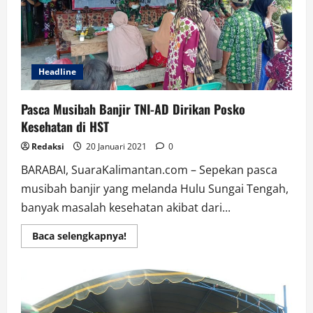
Warga
Larut
dan
Hancur
Desa
Kiram
Headline
Pasca Musibah Banjir TNI-AD Dirikan Posko
Kesehatan di HST
Redaksi
20 Januari 2021
0
BARABAI, SuaraKalimantan.com – Sepekan pasca
musibah banjir yang melanda Hulu Sungai Tengah,
banyak masalah kesehatan akibat dari...
Read
Baca selengkapnya!
more
about
Pasca
Musibah
Banjir
TNI-
AD