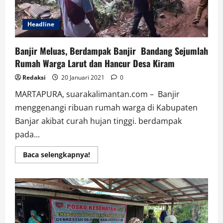
Headline
Banjir Meluas, Berdampak Banjir Bandang Sejumlah
Rumah Warga Larut dan Hancur Desa Kiram
Redaksi
20 Januari 2021
0
MARTAPURA, suarakalimantan.com – Banjir
menggenangi ribuan rumah warga di Kabupaten
Banjar akibat curah hujan tinggi. berdampak
pada...
Read
Baca selengkapnya!
more
about
Banjir
Meluas,
Berdampak
Banjir
Bandang
Sejumlah
Rumah