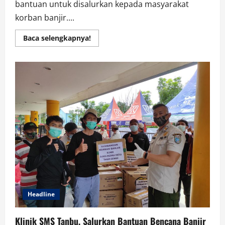
bantuan untuk disalurkan kepada masyarakat
korban banjir....
Read
Baca selengkapnya!
more
about
Pemerintah
Kabupaten
Kotabaru
Menyalurkan
Bantuan
Kepada
Masyarakat
Korban
Bencana
Banjir
Headline
Klinik SMS Tanbu, Salurkan Bantuan Bencana Banjir