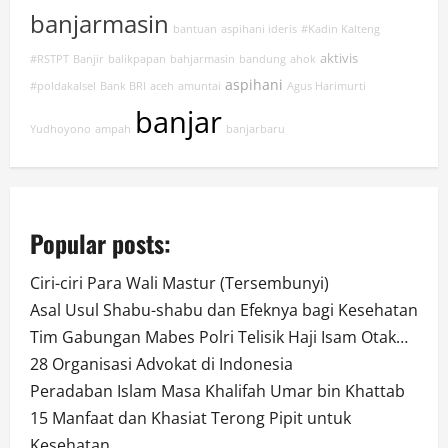
banjarmasin
bantuan
aspihani ideris
#Kadin Kalteng
aktivis
#RSTPT
Banjir
balikpapan
bahjarmasin
bandung
ahok
aspihani
#poldakalsel
Bank BRI
aceh
amuntai
Agus Harimurti
banjar
Yudhoyono
ampah
banjarbaru
Popular posts:
Ciri-ciri Para Wali Mastur (Tersembunyi)
Asal Usul Shabu-shabu dan Efeknya bagi Kesehatan
Tim Gabungan Mabes Polri Telisik Haji Isam Otak…
28 Organisasi Advokat di Indonesia
Peradaban Islam Masa Khalifah Umar bin Khattab
15 Manfaat dan Khasiat Terong Pipit untuk
Kesehatan