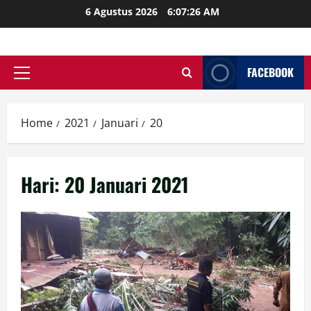
Skip
6 Agustus 2026
6:07:28 AM
to
content
FACEBOOK
Primary
Menu
Home
2021
Januari
20
Hari:
20 Januari 2021