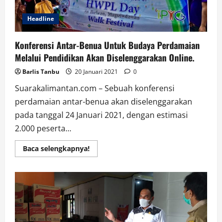
Headline
Konferensi Antar-Benua Untuk Budaya Perdamaian
Melalui Pendidikan Akan Diselenggarakan Online.
Barlis Tanbu
20 Januari 2021
0
Suarakalimantan.com – Sebuah konferensi
perdamaian antar-benua akan diselenggarakan
pada tanggal 24 Januari 2021, dengan estimasi
2.000 peserta...
Read
Baca selengkapnya!
more
about
Konferensi
Antar-
Benua
Untuk
Budaya
Perdamaian
Melalui
Pendidikan