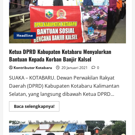
Kepada
Korban
Banjir
Kalsel
Headline
Ketua DPRD Kabupaten Kotabaru Menyalurkan
Bantuan Kepada Korban Banjir Kalsel
Kontributor Kotabaru
20 Januari 2021
0
SUAKA – KOTABARU. Dewan Perwakilan Rakyat
Daerah (DPRD) Kabupaten Kotabaru Kalimantan
Selatan, yang langsung dibawah Ketua DPRD...
Read
Baca selengkapnya!
more
about
Ketua
DPRD
Kabupaten
Kotabaru