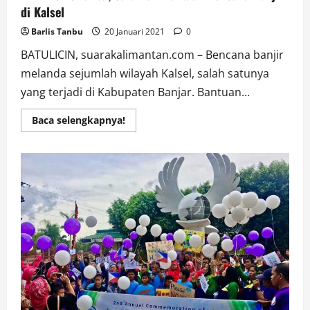
di Kalsel
Barlis Tanbu
20 Januari 2021
0
BATULICIN, suarakalimantan.com – Bencana banjir
melanda sejumlah wilayah Kalsel, salah satunya
yang terjadi di Kabupaten Banjar. Bantuan...
Read
Baca selengkapnya!
more
about
Klinik
SMS
Tanbu,
Salurkan
Bantuan
Bencana
Banjir
di
Kalsel