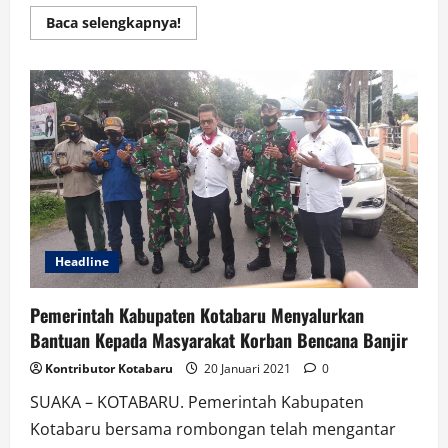
Read
Baca selengkapnya!
more
about
Adhyaksa
Kalteng
Berikan
Bantuan
Untuk
Korban
Banjir
Kalsel
Headline
Pemerintah Kabupaten Kotabaru Menyalurkan
Bantuan Kepada Masyarakat Korban Bencana Banjir
Kontributor Kotabaru
20 Januari 2021
0
SUAKA – KOTABARU. Pemerintah Kabupaten
Kotabaru bersama rombongan telah mengantar