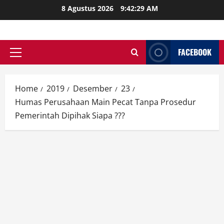
Skip
8 Agustus 2026
9:42:30 AM
to
content
FACEBOOK
Primary
Menu
Home
2019
Desember
23
Humas Perusahaan Main Pecat Tanpa Prosedur
Pemerintah Dipihak Siapa ???