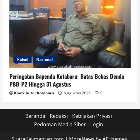
Kalsel
Nasional
Peringatan Bapenda Kotabaru: Batas Bebas Denda
PBB-P2 Hingga 31 Agustus
Kontributor Kotabaru
6 Agustus 2026
0
Beranda
Redaksi
Kebijakan Privasi
Pedoman Media Siber
Login
SuaraKalimantan.com
|
MoreNews
by AF themes.