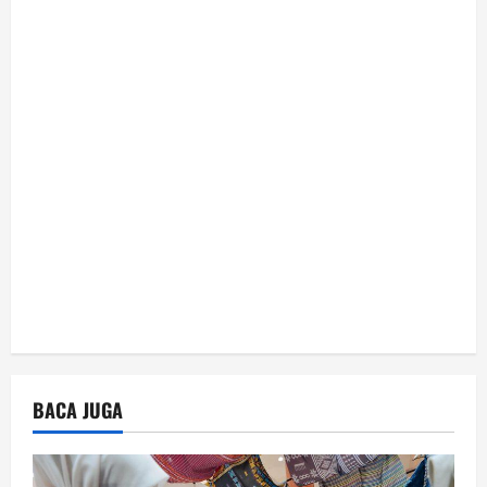
t
i
o
n
BACA JUGA