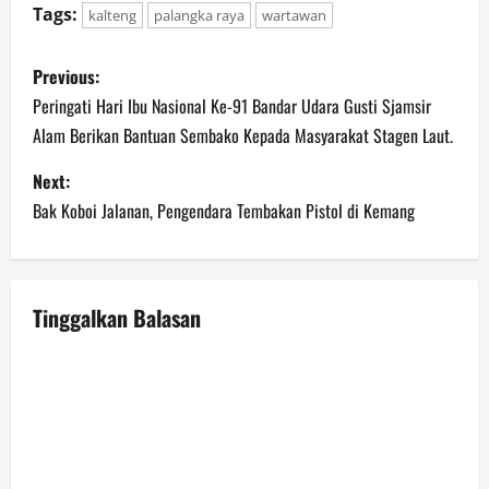
Tags:
kalteng
palangka raya
wartawan
P
Previous:
o
Peringati Hari Ibu Nasional Ke-91 Bandar Udara Gusti Sjamsir
Alam Berikan Bantuan Sembako Kepada Masyarakat Stagen Laut.
s
Next:
t
Bak Koboi Jalanan, Pengendara Tembakan Pistol di Kemang
n
a
Tinggalkan Balasan
v
i
g
a