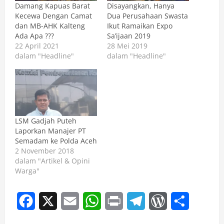
Damang Kapuas Barat
Disayangkan, Hanya
Kecewa Dengan Camat
Dua Perusahaan Swasta
dan MB-AHK Kalteng
Ikut Ramaikan Expo
Ada Apa ???
Sa’ijaan 2019
22 April 2021
28 Mei 2019
dalam "Headline"
dalam "Headline"
LSM Gadjah Puteh
Laporkan Manajer PT
Semadam ke Polda Aceh
2 November 2018
dalam "Artikel & Opini
Warga"
Facebook
X
Email
WhatsApp
Print
Telegram
WordPress
Share