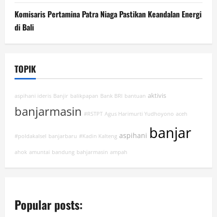
Komisaris Pertamina Patra Niaga Pastikan Keandalan Energi
di Bali
TOPIK
aktivis
aspihani ideris
Banjir
balikpapan
Bank BRI
bantuan
banjarmasin
#RSTPT
Agus Harimurti Yudhoyono
aceh
banjar
aspihani
#poldakalsel
banjarbaru
#Kadin Kalteng
ahok
amuntai
bandung
bahjarmasin
ampah
Popular posts: