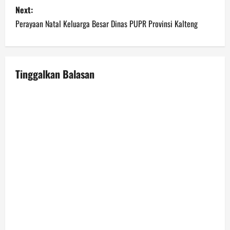
Next:
t
Perayaan Natal Keluarga Besar Dinas PUPR Provinsi Kalteng
n
a
Tinggalkan Balasan
v
i
g
a
t
i
o