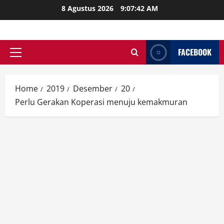
Skip
8 Agustus 2026
9:07:44 AM
to
content
FACEBOOK
Primary
Menu
Home
2019
Desember
20
Perlu Gerakan Koperasi menuju kemakmuran