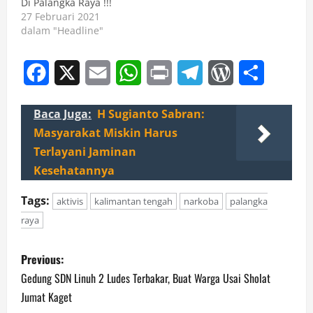
Di Palangka Raya !!!
27 Februari 2021
dalam "Headline"
Facebook
X
Email
WhatsApp
Print
Telegram
WordPress
Share
Baca Juga:
H Sugianto Sabran:
Masyarakat Miskin Harus
Terlayani Jaminan
Kesehatannya
Tags:
aktivis
kalimantan tengah
narkoba
palangka
raya
P
Previous:
o
Gedung SDN Linuh 2 Ludes Terbakar, Buat Warga Usai Sholat
Jumat Kaget
s