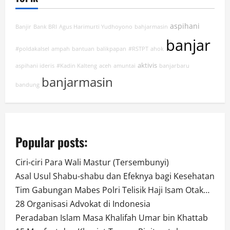
aspihani
Banjir
Bank BRI
Agus Harimurti Yudhoyono
bahjarmasin
banjar
#poldakalsel
ampah
bantuan
balikpapan
#RSTPT
ahok
aktivis
aspihani ideris
#Kadin Kalteng
aceh
amuntai
banjarbaru
banjarmasin
bandung
Popular posts:
Ciri-ciri Para Wali Mastur (Tersembunyi)
Asal Usul Shabu-shabu dan Efeknya bagi Kesehatan
Tim Gabungan Mabes Polri Telisik Haji Isam Otak…
28 Organisasi Advokat di Indonesia
Peradaban Islam Masa Khalifah Umar bin Khattab