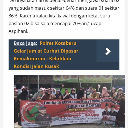
“Artinya kita harus benar-benar mengawal suara 02
yang sudah masuk sekitar 64% dan suara 01 sekitar
36%. Karena kalau kita kawal dengan ketat sura
paslon 02 bisa saja mencapai 70%an,” ucap
Aspihani.
Baca Juga:
Polres Kotabaru
Gelar Jum'at Curhat Dipasar
Kemakmuran : Keluhkan
Kondisi Jalan Rusak