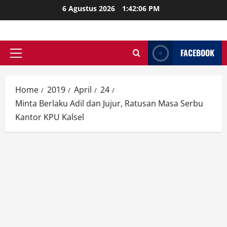
Skip
6 Agustus 2026
1:42:08 PM
to
content
FACEBOOK
Primary
Menu
Home
2019
April
24
Minta Berlaku Adil dan Jujur, Ratusan Masa Serbu
Kantor KPU Kalsel