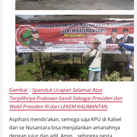
Gambar
:
Spanduk Ucapan Selamat Atas
Terpilihnya Prabowo-Sandi Sebagai Presiden dan
Wakil Presiden RI dari LEKEM KALIMANTAN
.
Aspihani mendo’akan, semoga saja KPU di Kalsel
dan se Nusantara bisa menjalankan amanahnya
dengan jujur dan adil. Amin… sehingga pesta