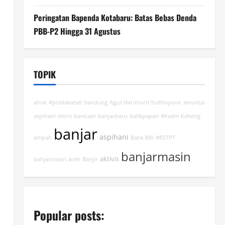
Peringatan Bapenda Kotabaru: Batas Bebas Denda
PBB-P2 Hingga 31 Agustus
TOPIK
ahok
#poldakalsel
bandung
Agus Harimurti Yudhoyono
amuntai
aspihani ideris
bantuan
banjarbaru
balikpapan
#Kadin Kalteng
banjar
aspihani
ampah
Bank BRI
#RSTPT
banjarmasin
aktivis
bahjarmasin
aceh
Banjir
Popular posts: