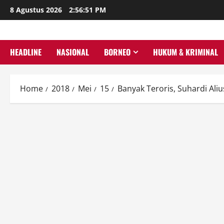
Skip
8 Agustus 2026
2:56:52 PM
to
content
HEADLINE
NASIONAL
BORNEO
HUKUM & KRIMINAL
Home
2018
Mei
15
Banyak Teroris, Suhardi Al