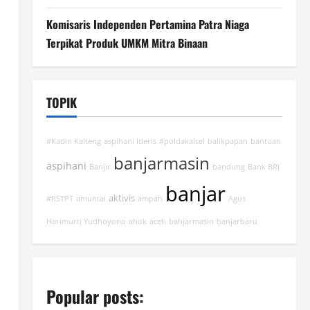
Komisaris Independen Pertamina Patra Niaga
Terpikat Produk UMKM Mitra Binaan
TOPIK
#Kadin Kalteng
aspihani ideris
#poldakalsel
balikpapan
bantuan
banjarmasin
aspihani
Banjir
bandung
Bank BRI
banjar
aktivis
#RSTPT
amuntai
ampah
Agus
Harimurti Yudhoyono
ahok
aceh
bahjarmasin
banjarbaru
Popular posts: