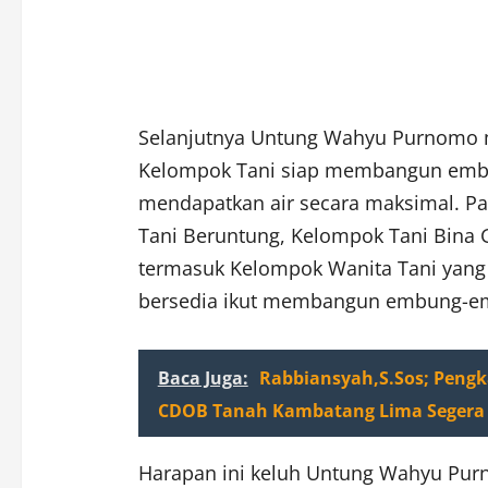
Selanjutnya Untung Wahyu Purnomo
Kelompok Tani siap membangun embu
mendapatkan air secara maksimal. Pa
Tani Beruntung, Kelompok Tani Bina
termasuk Kelompok Wanita Tani yang
bersedia ikut membangun embung-em
Baca Juga:
Rabbiansyah,S.Sos; Peng
CDOB Tanah Kambatang Lima Seger
Harapan ini keluh Untung Wahyu Purn