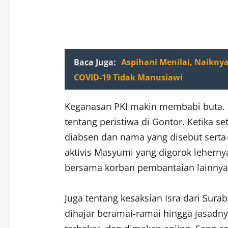
Baca Juga:
Aspihani Menilai, Naiknya
COVID-19 Tidak Manusiawi
Keganasan PKI makin membabi buta. S
tentang peristiwa di Gontor. Ketika se
diabsen dan nama yang disebut serta-
aktivis Masyumi yang digorok leher
bersama korban pembantaian lainnya
Juga tentang kesaksian Isra dari Sur
dihajar beramai-ramai hingga jasadnya