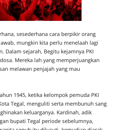
hana, sesederhana cara berpikir orang
wab, mungkin kita perlu menelaah lagi
an. Dalam sejarah, Begitu kejamnya PKI
rdosa. Mereka lah yang memperjuangkan
bisan melawan penjajah yang mau
 tahun 1945, ketika kelompok pemuda PKI
Kota Tegal, menguliti serta membunuh sang
nghinakan keluarganya. Kardinah, adik
gan bupati Tegal periode sebelumnya,
anita sepuh itu dilucuti, kemudian diarak