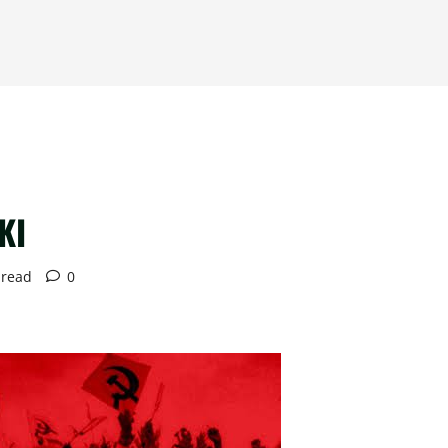
KI
 read
0