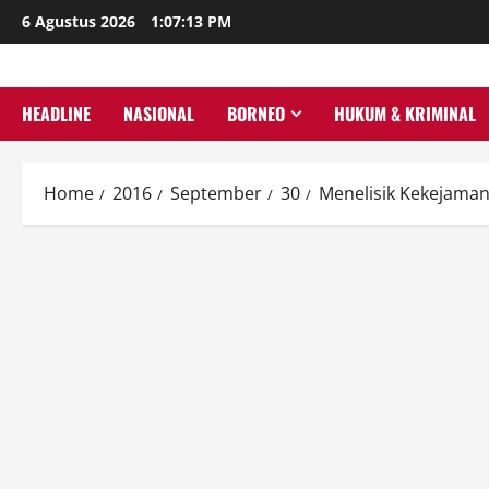
Skip
6 Agustus 2026
1:07:14 PM
to
content
HEADLINE
NASIONAL
BORNEO
HUKUM & KRIMINAL
Home
2016
September
30
Menelisik Kekejaman