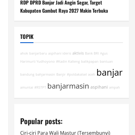
RDP DPRD Banjar Jadi Angin Segar, Target
Kabupaten Gambut Raya 2027 Makin Terbuka
TOPIK
aktivis
ahok
banjarbaru
aspihani ideris
Bank BRI
Agus
Harimurti Yudhoyono
#Kadin Kalteng
balikpapan
bantuan
banjar
bandung
bahjarmasin
Banjir
#poldakalsel
aceh
banjarmasin
aspihani
amuntai
#RSTPT
ampah
Popular posts:
Ciri-ciri Para Wali Mastur (Tersembunyi)