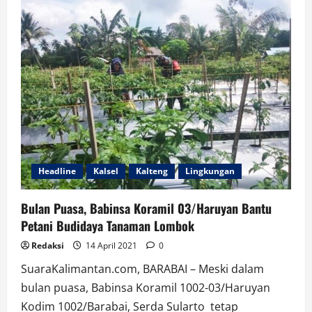
Penggunaan
Dana
Desa
2021;
Pemerintah
Desa
Tirawan
Budidayakan
Ikan,
Tanaman
Sayur
Dan
Pelihara
Ayam
Potong
Headline
Kalsel
Kalteng
Lingkungan
Bulan Puasa, Babinsa Koramil 03/Haruyan Bantu
Petani Budidaya Tanaman Lombok
Redaksi
14 April 2021
0
SuaraKalimantan.com, BARABAI – Meski dalam
bulan puasa, Babinsa Koramil 1002-03/Haruyan
Kodim 1002/Barabai, Serda Sularto tetap