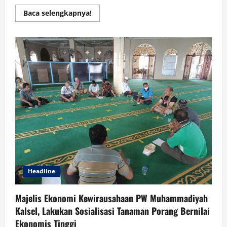
Read
Baca selengkapnya!
more
about
Heboh
!!!
Advokat
Nasional
Ajarkan
Pemilihan
Ketua
RW
yang
Demokrasi
di
Cilegon
Headline
Majelis Ekonomi Kewirausahaan PW Muhammadiyah
Kalsel, Lakukan Sosialisasi Tanaman Porang Bernilai
Ekonomis Tinggi