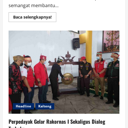
semangat membantu...
Read
Baca selengkapnya!
more
about
Bulan
Puasa,
Babinsa
Koramil
03/Haruyan
Bantu
Petani
Budidaya
Tanaman
Lombok
Headline
Kalteng
Perpedayak Gelar Rakornas I Sekaligus Dialog