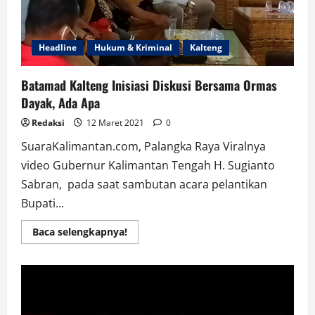
Headline
Hukum & Kriminal
Kalteng
Batamad Kalteng Inisiasi Diskusi Bersama Ormas
Dayak, Ada Apa
Redaksi
12 Maret 2021
0
SuaraKalimantan.com, Palangka Raya Viralnya
video Gubernur Kalimantan Tengah H. Sugianto
Sabran, pada saat sambutan acara pelantikan
Bupati...
Read
Baca selengkapnya!
more
about
Batamad
Kalteng
Inisiasi
Diskusi
Bersama
Ormas