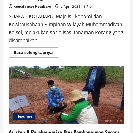
Kontributor Kotabaru
2 April 2021
0
SUAKA – KOTABARU. Majelis Ekonomi dan
Kewirausahaan Pimpinan Wilayah Muhammadiyah
Kalsel, melakukan sosialisasi tanaman Porang yang
disampaikan...
Read
Baca selengkapnya!
more
about
Majelis
Ekonomi
Kewirausahaan
PW
Muhammadiyah
Kalsel,
Lakukan
Sosialisasi
Tanaman
Porang
Bernilai
Ekonomis
Tinggi
Headline
Asisten II Perekonomian Dan Pembangunan Secara