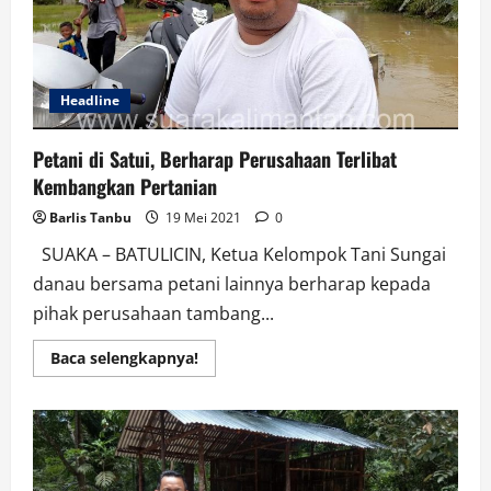
Wakil
Gubernur
Kalteng
Headline
Petani di Satui, Berharap Perusahaan Terlibat
Kembangkan Pertanian
Barlis Tanbu
19 Mei 2021
0
SUAKA – BATULICIN, Ketua Kelompok Tani Sungai
danau bersama petani lainnya berharap kepada
pihak perusahaan tambang...
Read
Baca selengkapnya!
more
about
Petani
di
Satui,
Berharap
Perusahaan
Terlibat