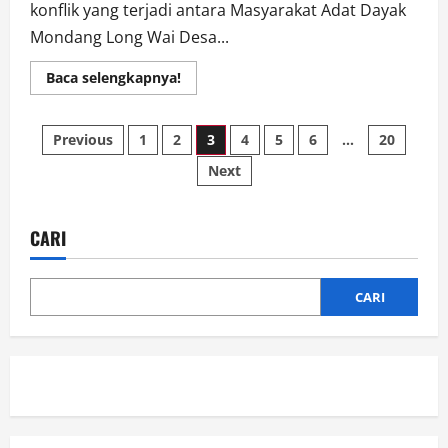
konflik yang terjadi antara Masyarakat Adat Dayak
Mondang Long Wai Desa...
Read
Baca selengkapnya!
more
about
Sahkan
Paginasi
RUU
Previous
1
2
3
4
5
6
…
20
Masyarakat
Adat
Next
pos
Agar
Tidak
Ada
Lagi
Kriminalisasi
CARI
Tokoh
Adat
CARI