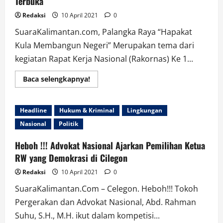
Terbuka
Redaksi
10 April 2021
0
SuaraKalimantan.com, Palangka Raya “Hapakat
Kula Membangun Negeri” Merupakan tema dari
kegiatan Rapat Kerja Nasional (Rakornas) Ke 1...
Read
Baca selengkapnya!
more
about
Perpedayak
Gelar
Headline
Hukum & Kriminal
Lingkungan
Rakornas
I
Nasional
Politik
Sekaligus
Dialog
Terbuka
Heboh !!! Advokat Nasional Ajarkan Pemilihan Ketua
RW yang Demokrasi di Cilegon
Redaksi
10 April 2021
0
SuaraKalimantan.Com – Celegon. Heboh!!! Tokoh
Pergerakan dan Advokat Nasional, Abd. Rahman
Suhu, S.H., M.H. ikut dalam kompetisi...