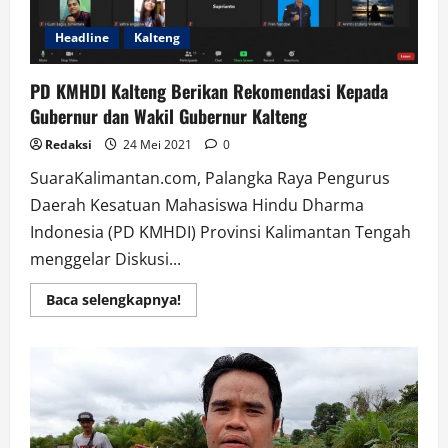
Headline
Kalteng
PD KMHDI Kalteng Berikan Rekomendasi Kepada
Gubernur dan Wakil Gubernur Kalteng
Redaksi
24 Mei 2021
0
SuaraKalimantan.com, Palangka Raya Pengurus
Daerah Kesatuan Mahasiswa Hindu Dharma
Indonesia (PD KMHDI) Provinsi Kalimantan Tengah
menggelar Diskusi...
Read
Baca selengkapnya!
more
about
PD
KMHDI
Kalteng
Berikan
Rekomendasi
Kepada
Gubernur
dan