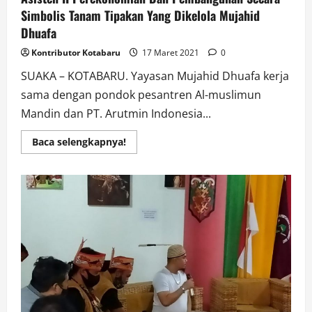
Simbolis Tanam Tipakan Yang Dikelola Mujahid
Dhuafa
Kontributor Kotabaru
17 Maret 2021
0
SUAKA – KOTABARU. Yayasan Mujahid Dhuafa kerja
sama dengan pondok pesantren Al-muslimun
Mandin dan PT. Arutmin Indonesia...
Read
Baca selengkapnya!
more
about
Asisten
II
Perekonomian
Dan
Pembangunan
Secara
Simbolis
Tanam
Tipakan
Yang
Dikelola
Mujahid
Dhuafa