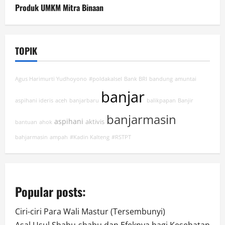
Produk UMKM Mitra Binaan
TOPIK
Agus Harimurti Yudhoyono
#poldakalsel
Bank BRI
bandung
amuntai
banjar
aspihani ideris
aceh
banjarbaru
balikpapan
Banjir
banjarmasin
aspihani
aktivis
bantuan
ahok
bahjarmasin
ampah
#Kadin Kalteng
#RSTPT
Popular posts:
Ciri-ciri Para Wali Mastur (Tersembunyi)
Asal Usul Shabu-shabu dan Efeknya bagi Kesehatan