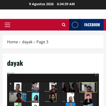
Skip
9 Agustus 2026
6:34:40 AM
to
content
FACEBOOK
Primary
Menu
Home
dayak
Page 3
dayak