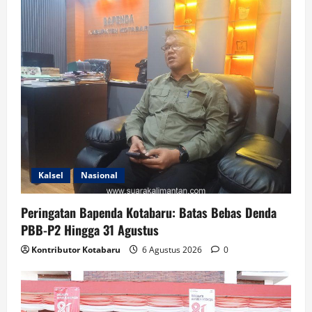
Kalsel
Nasional
Peringatan Bapenda Kotabaru: Batas Bebas Denda
PBB-P2 Hingga 31 Agustus
Kontributor Kotabaru
6 Agustus 2026
0