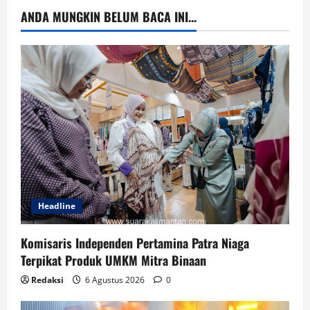
ANDA MUNGKIN BELUM BACA INI...
Headline
Komisaris Independen Pertamina Patra Niaga
Terpikat Produk UMKM Mitra Binaan
Redaksi
6 Agustus 2026
0