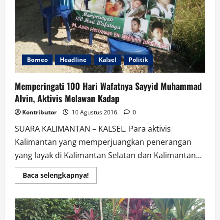
Borneo
Headline
Kalsel
Politik
Memperingati 100 Hari Wafatnya Sayyid Muhammad
Alvin, Aktivis Melawan Kadap
Kontributor
10 Agustus 2016
0
SUARA KALIMANTAN – KALSEL. Para aktivis
Kalimantan yang memperjuangkan penerangan
yang layak di Kalimantan Selatan dan Kalimantan...
Read
Baca selengkapnya!
more
about
Memperingati
100
Hari
Wafatnya