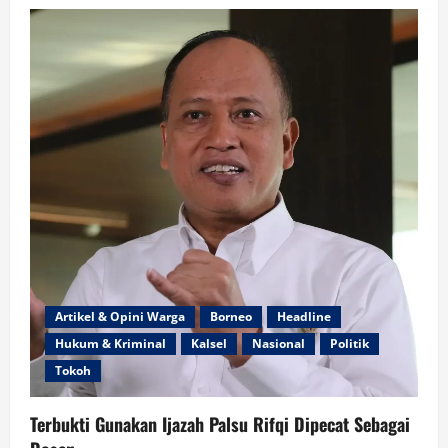
Menyediakan
Lobang
Kubur
di
Banjarmasin
Dengan
Harga
Damai
Artikel & Opini Warga
Borneo
Headline
Hukum & Kriminal
Kalsel
Nasional
Politik
Tokoh
Terbukti Gunakan Ijazah Palsu Rifqi Dipecat Sebagai