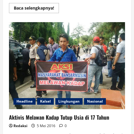
Read
Baca selengkapnya!
more
about
Bupati
Mardani
H.
Maming
Lakukan
Safari
Ramadhan
Keliling
Desa
Headline
Kalsel
Lingkungan
Nasional
Aktivis Melawan Kadap Tutup Usia di 17 Tahun
Redaksi
5 Mei 2016
0