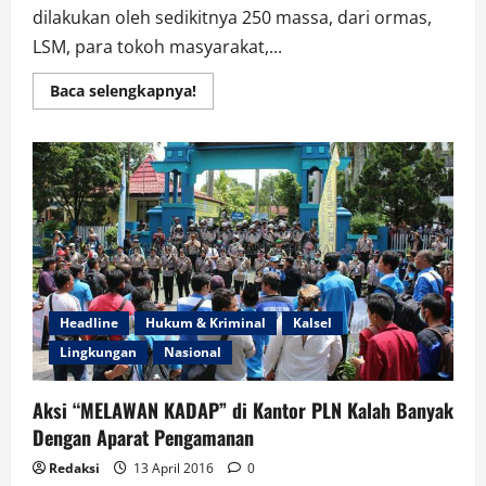
dilakukan oleh sedikitnya 250 massa, dari ormas,
LSM, para tokoh masyarakat,...
Read
Baca selengkapnya!
more
about
Listrik
Sering
Padam,
Ratusan
Massa
AJAK
Geruduk
PT.
PLN
Wilayah
Kalselteng
Headline
Hukum & Kriminal
Kalsel
Lingkungan
Nasional
Aksi “MELAWAN KADAP” di Kantor PLN Kalah Banyak
Dengan Aparat Pengamanan
Redaksi
13 April 2016
0