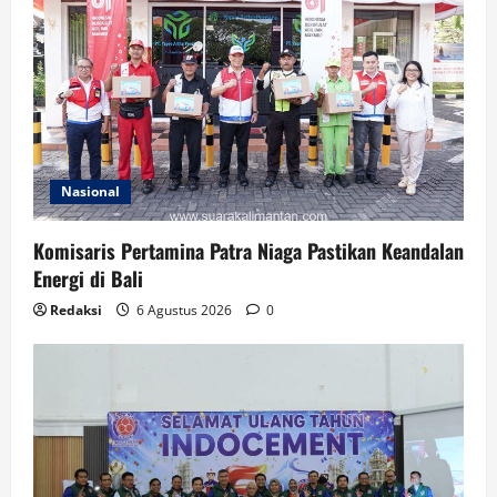
Nasional
Komisaris Pertamina Patra Niaga Pastikan Keandalan
Energi di Bali
Redaksi
6 Agustus 2026
0