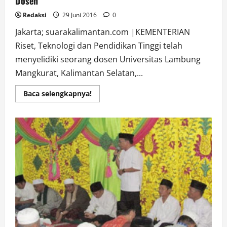
Dosen
Redaksi
29 Juni 2016
0
Jakarta; suarakalimantan.com |KEMENTERIAN
Riset, Teknologi dan Pendidikan Tinggi telah
menyelidiki seorang dosen Universitas Lambung
Mangkurat, Kalimantan Selatan,...
Read
Baca selengkapnya!
more
about
Terbukti
Gunakan
Ijazah
Palsu
Rifqi
Dipecat
Sebagai
Dosen