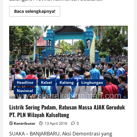
Read
Baca selengkapnya!
more
about
Jalan
Negara
Rusak,
LSM
LEKEM
Tanam
Pohon
Dijalanan
Headline
Kalsel
Kalteng
Lingkungan
Nasional
Listrik Sering Padam, Ratusan Massa AJAK Geruduk
PT. PLN Wilayah Kalselteng
Kontributor
13 April 2016
0
SUAKA – BANJARBARU, Aksi Demontrasi yang