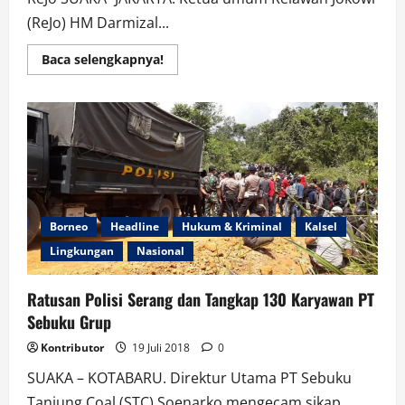
(ReJo) HM Darmizal...
Read
Baca selengkapnya!
more
about
Terpaan
Hoax
Juga
Bakal
Menerpa
Istri
dan
Anak
Jokowi
Borneo
Headline
Hukum & Kriminal
Kalsel
Lingkungan
Nasional
Ratusan Polisi Serang dan Tangkap 130 Karyawan PT
Sebuku Grup
Kontributor
19 Juli 2018
0
SUAKA – KOTABARU. Direktur Utama PT Sebuku
Tanjung Coal (STC) Soenarko mengecam sikap