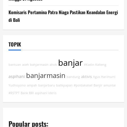
Komisaris Pertamina Patra Niaga Pastikan Keandalan Energi
di Bali
TOPIK
banjar
bantuan
aceh
bahjarmasin
ahok
#Kadin Kalteng
banjarmasin
aspihani
aktivis
bandung
Agus Harimurti
Yudhoyono
ampah
banjarbaru
balikpapan
#poldakalsel
Banjir
amuntai
#RSTPT
Bank BRI
aspihani ideris
Popular posts: