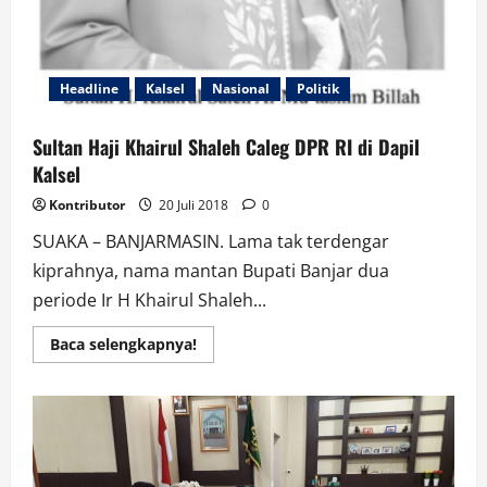
Headline
Kalsel
Nasional
Politik
Sultan Haji Khairul Shaleh Caleg DPR RI di Dapil
Kalsel
Kontributor
20 Juli 2018
0
SUAKA – BANJARMASIN. Lama tak terdengar
kiprahnya, nama mantan Bupati Banjar dua
periode Ir H Khairul Shaleh...
Read
Baca selengkapnya!
more
about
Sultan
Haji
Khairul
Shaleh
Caleg
DPR
RI