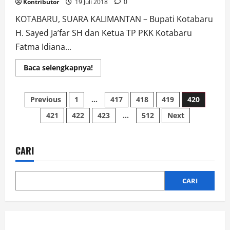
Kontributor
19 Juli 2018
0
KOTABARU, SUARA KALIMANTAN – Bupati Kotabaru
H. Sayed Ja’far SH dan Ketua TP PKK Kotabaru
Fatma Idiana...
Read
Baca selengkapnya!
more
about
Bupati
Paginasi
Berikan
Previous
1
…
417
418
419
420
Bantuan
Ke
421
422
423
…
512
Next
pos
Warga
Korban
Banjir
di
Kotabaru
CARI
CARI