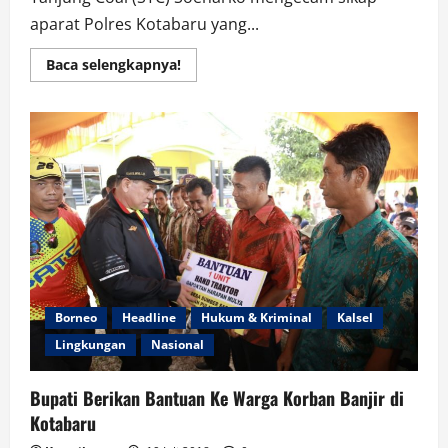
aparat Polres Kotabaru yang...
Read
Baca selengkapnya!
more
about
Ratusan
Polisi
Serang
dan
Tangkap
130
Karyawan
PT
Sebuku
Grup
Borneo
Headline
Hukum & Kriminal
Kalsel
Lingkungan
Nasional
Bupati Berikan Bantuan Ke Warga Korban Banjir di
Kotabaru