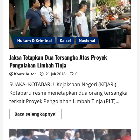
Gambut
Raya
Hukum & Kriminal
Kalsel
Nasional
Jaksa Tetapkan Dua Tersangka Atas Proyek
Pengolahan Limbah Tinja
Kontributor
21 Juli 2018
0
SUAKA- KOTABARU. Kejaksaan Negeri (KEJARI)
Kotabaru resmi menetapkan dua orang tersangka
terkait Proyek Pengolahan Limbah Tinja (PLT)...
Read
Baca selengkapnya!
more
about
Jaksa
Tetapkan
Dua
Tersangka