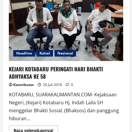
di
Dapil
Kalsel
Headline
Kalsel
Nasional
KEJARI KOTABARU PERINGATI HARI BHAKTI
ADHYAKSA KE 58
Kontributor
20 Juli 2018
0
KOTABARU, SUARAKALIMANTAN.COM- Kejaksaan
Negeri, (Kejari) Kotabaru Hj. Indah Laila SH
menggelar Bhakti Sosial, (Bhaksos) dan panggung
hiburan...
Read
Baca selengkapnya!