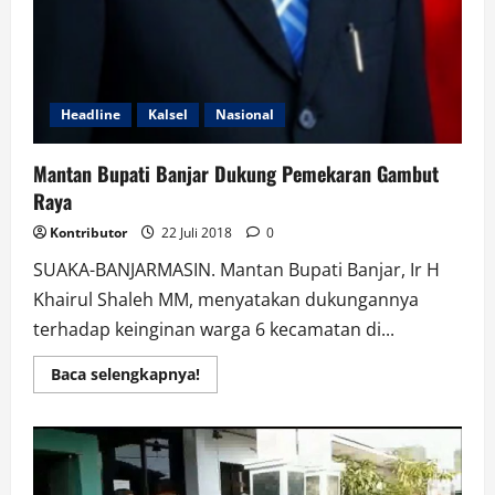
Headline
Kalsel
Nasional
Mantan Bupati Banjar Dukung Pemekaran Gambut
Raya
Kontributor
22 Juli 2018
0
SUAKA-BANJARMASIN. Mantan Bupati Banjar, Ir H
Khairul Shaleh MM, menyatakan dukungannya
terhadap keinginan warga 6 kecamatan di...
Read
Baca selengkapnya!
more
about
Mantan
Bupati
Banjar
Dukung
Pemekaran