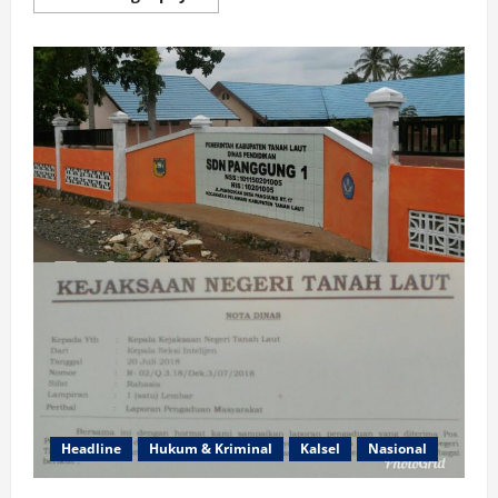
more
about
KEJARI
KOTABARU
PERINGATI
HARI
BHAKTI
ADHYAKSA
KE
58
Headline
Hukum & Kriminal
Kalsel
Nasional