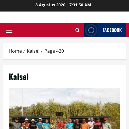
Skip
8 Agustus 2026
7:31:52 AM
to
content
FACEBOOK
Primary
Menu
Home
Kalsel
Page 420
Kalsel