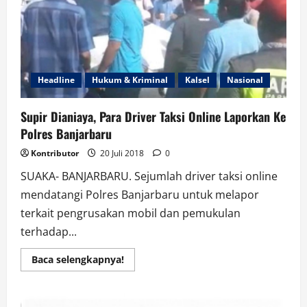
Atas
Proyek
Pengolahan
Limbah
Tinja
Headline
Hukum & Kriminal
Kalsel
Nasional
Supir Dianiaya, Para Driver Taksi Online Laporkan Ke
Polres Banjarbaru
Kontributor
20 Juli 2018
0
SUAKA- BANJARBARU. Sejumlah driver taksi online
mendatangi Polres Banjarbaru untuk melapor
terkait pengrusakan mobil dan pemukulan
terhadap...
Read
Baca selengkapnya!
more
about
Supir
Dianiaya,
Para