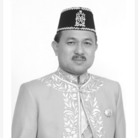
Driver
Taksi
Online
Laporkan
Ke
Polres
Banjarbaru