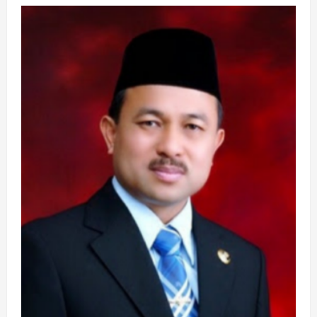
TC
POLRES
TANBU
UNDANG
TC
GUNUNG
JAMBANGAN
KOTABARU
PADA
PERTANDINGAN
PERSAHABATAN
TENIS
LAPANGAN