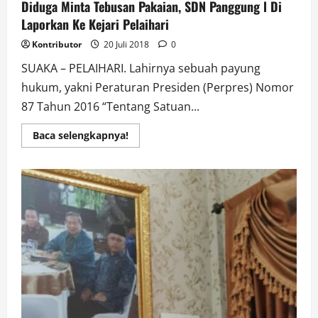
Diduga Minta Tebusan Pakaian, SDN Panggung l Di
Laporkan Ke Kejari Pelaihari
Kontributor
20 Juli 2018
0
SUAKA – PELAIHARI. Lahirnya sebuah payung
hukum, yakni Peraturan Presiden (Perpres) Nomor
87 Tahun 2016 “Tentang Satuan...
Read
Baca selengkapnya!
more
about
Diduga
Minta
Tebusan
Pakaian,
SDN
Panggung
l
Di
Laporkan
Ke
Kejari
Pelaihari