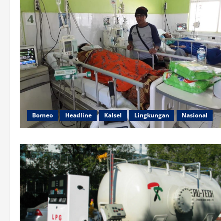
Borneo
Headline
Kalsel
Lingkungan
Nasional