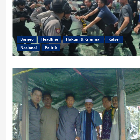
Borneo
Headline
Hukum & Kriminal
Kalsel
Nasional
Politik