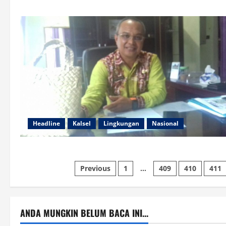
Headline
Kalsel
Lingkungan
Nasional
Paginasi
Previous
1
…
409
410
411
pos
ANDA MUNGKIN BELUM BACA INI...