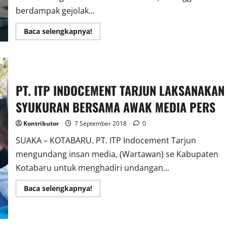
berdampak gejolak...
Read
Baca selengkapnya!
more
about
Gejolak
Dimasyarakat
Dampak
Langkanya
Gas
PT. ITP INDOCEMENT TARJUN LAKSANAKAN
Elpiji
3
Kilogram
SYUKURAN BERSAMA AWAK MEDIA PERS
Kontributor
7 September 2018
0
SUAKA – KOTABARU. PT. ITP Indocement Tarjun
mengundang insan media, (Wartawan) se Kabupaten
Kotabaru untuk menghadiri undangan...
Read
Baca selengkapnya!
more
about
PT.
ITP
INDOCEMENT