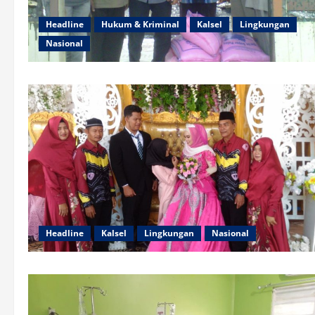
Headline
Hukum & Kriminal
Kalsel
Lingkungan
Nasional
Headline
Kalsel
Lingkungan
Nasional