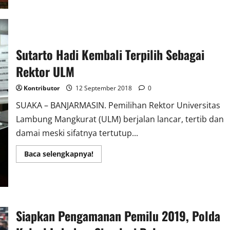
APDESI
Kotabaru
Kritisi
Lambatnya
Percairan
Dana
Alokasi
Sutarto Hadi Kembali Terpilih Sebagai
Desa
Rektor ULM
Kontributor
12 September 2018
0
SUAKA – BANJARMASIN. Pemilihan Rektor Universitas
Lambung Mangkurat (ULM) berjalan lancar, tertib dan
damai meski sifatnya tertutup...
Read
Baca selengkapnya!
more
about
Sutarto
Hadi
Kembali
Terpilih
Sebagai
Rektor
Siapkan Pengamanan Pemilu 2019, Polda
ULM