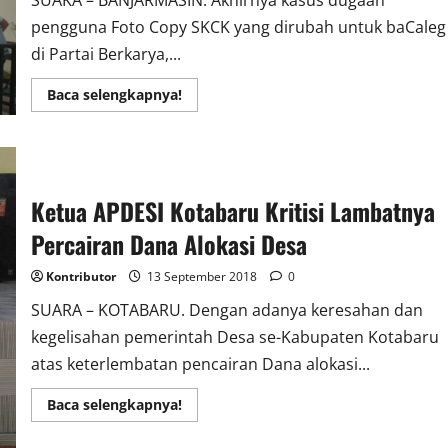
SUAKA – BANJARMASIN. Akhirnya kasus dugaan
pengguna Foto Copy SKCK yang dirubah untuk baCaleg
di Partai Berkarya,...
Read
Baca selengkapnya!
more
about
Pengguna
Foto
Copy
SKCK
ba
Ketua APDESI Kotabaru Kritisi Lambatnya
Caleg
di
Persidangkan
Percairan Dana Alokasi Desa
Kontributor
13 September 2018
0
SUARA – KOTABARU. Dengan adanya keresahan dan
kegelisahan pemerintah Desa se-Kabupaten Kotabaru
atas keterlembatan pencairan Dana alokasi...
Read
Baca selengkapnya!
more
about
Ketua