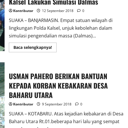
Kalsel Lakukan Simulasi Dalmas
Kontributor
12 September 2018
0
SUAKA – BANJARMASIN. Empat satuan wilayah di
lingkungan Polda Kalsel, unjuk kebolehan dalam
simulasi pengendalian massa (Dalmas)...
Read
Baca selengkapnya!
more
about
Siapkan
Pengamanan
Pemilu
2019,
USMAN PAHERO BERIKAN BANTUAN
Polda
Kalsel
KEPADA KORBAN KEBAKARAN DESA
Lakukan
Simulasi
Dalmas
BAHARU UTARA
Kontributor
9 September 2018
0
SUAKA – KOTABARU. Atas kejadian kebakaran di Desa
Baharu Utara Rt.01.beberapa hari lalu yang sempat