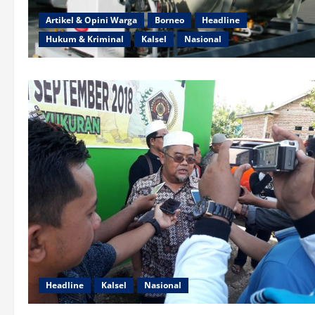
Artikel & Opini Warga
Borneo
Headline
Hukum & Kriminal
Kalsel
Nasional
Headline
Kalsel
Nasional