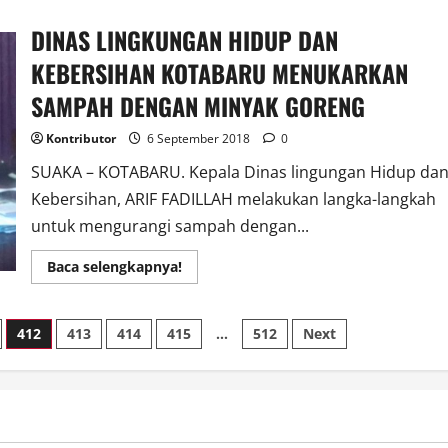
TARJUN
LAKSANAKAN
DINAS LINGKUNGAN HIDUP DAN
SYUKURAN
BERSAMA
AWAK
KEBERSIHAN KOTABARU MENUKARKAN
MEDIA
PERS
SAMPAH DENGAN MINYAK GORENG
Kontributor
6 September 2018
0
SUAKA – KOTABARU. Kepala Dinas lingungan Hidup da
Kebersihan, ARIF FADILLAH melakukan langka-langkah
untuk mengurangi sampah dengan...
Read
Baca selengkapnya!
more
about
DINAS
LINGKUNGAN
412
413
414
415
…
512
Next
HIDUP
DAN
KEBERSIHAN
KOTABARU
MENUKARKAN
SAMPAH
DENGAN
MINYAK
GORENG