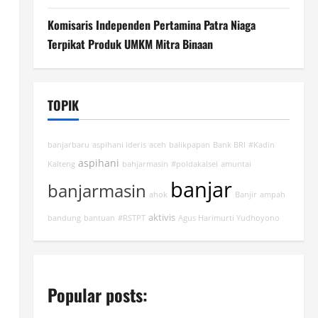
Komisaris Independen Pertamina Patra Niaga
Terpikat Produk UMKM Mitra Binaan
TOPIK
banjarbaru
aspihani ideris
aceh
balikpapan
Bank BRI
#Kadin
aspihani
Kalteng
bahjarmasin
#poldakalsel
amuntai
banjar
banjarmasin
ahok
Banjir
ampah
aktivis
bandung
bantuan
#RSTPT
Agus Harimurti Yudhoyono
Popular posts: