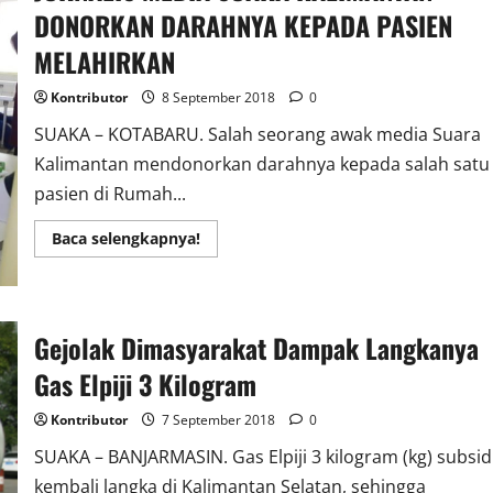
ANAK
DONORKAN DARAHNYA KEPADA PASIEN
KE-
4
NYA
MELAHIRKAN
Kontributor
8 September 2018
0
SUAKA – KOTABARU. Salah seorang awak media Suara
Kalimantan mendonorkan darahnya kepada salah satu
pasien di Rumah...
Read
Baca selengkapnya!
more
about
JURNALIS
MEDIA
SUARA
KALIMANTAN
Gejolak Dimasyarakat Dampak Langkanya
DONORKAN
DARAHNYA
Gas Elpiji 3 Kilogram
KEPADA
PASIEN
MELAHIRKAN
Kontributor
7 September 2018
0
SUAKA – BANJARMASIN. Gas Elpiji 3 kilogram (kg) subsid
kembali langka di Kalimantan Selatan, sehingga