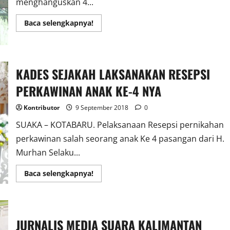
menghanguskan 4...
Read
Baca selengkapnya!
more
about
USMAN
PAHERO
BERIKAN
BANTUAN
KADES SEJAKAH LAKSANAKAN RESEPSI
KEPADA
KORBAN
PERKAWINAN ANAK KE-4 NYA
KEBAKARAN
DESA
BAHARU
Kontributor
9 September 2018
0
UTARA
SUAKA – KOTABARU. Pelaksanaan Resepsi pernikahan
perkawinan salah seorang anak Ke 4 pasangan dari H.
Murhan Selaku...
Read
Baca selengkapnya!
more
about
KADES
SEJAKAH
LAKSANAKAN
RESEPSI
JURNALIS MEDIA SUARA KALIMANTAN
PERKAWINAN