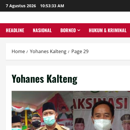
Skip
7 Agustus 2026
10:53:35 AM
to
content
HEADLINE
NASIONAL
BORNEO
HUKUM & KRIMINAL
Home
Yohanes Kalteng
Page 29
Yohanes Kalteng