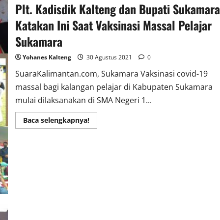
Plt. Kadisdik Kalteng dan Bupati Sukamara
Katakan Ini Saat Vaksinasi Massal Pelajar
Sukamara
Yohanes Kalteng
30 Agustus 2021
0
SuaraKalimantan.com, Sukamara Vaksinasi covid-19
massal bagi kalangan pelajar di Kabupaten Sukamara
mulai dilaksanakan di SMA Negeri 1...
Read
Baca selengkapnya!
more
about
Plt.
Kadisdik
Kalteng
dan
Bupati
Sukamara
Katakan
Ini
Saat
Vaksinasi
Massal
Pelajar