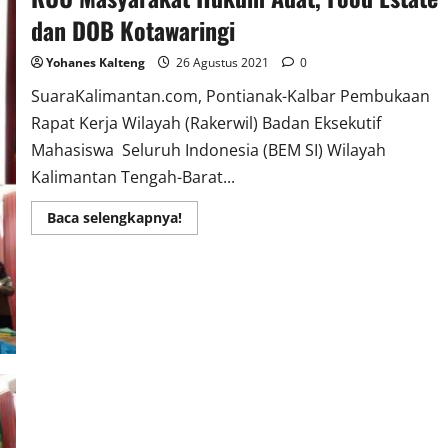
dan DOB Kotawaringi
Yohanes Kalteng
26 Agustus 2021
0
SuaraKalimantan.com, Pontianak-Kalbar Pembukaan
Rapat Kerja Wilayah (Rakerwil) Badan Eksekutif
Mahasiswa Seluruh Indonesia (BEM SI) Wilayah
Kalimantan Tengah-Barat...
Read
Baca selengkapnya!
more
about
Rakerwil
BEM
SI
KalTeng-
Bar
akan
Bahas
RUU
Masyarakat
Hukum
Adat,
Food
Estate
dan