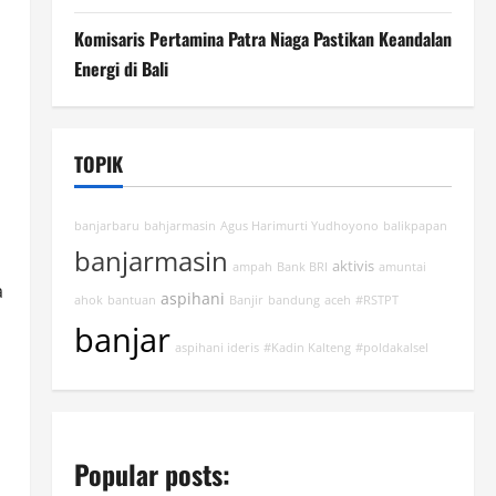
Komisaris Pertamina Patra Niaga Pastikan Keandalan
Energi di Bali
TOPIK
banjarbaru
bahjarmasin
Agus Harimurti Yudhoyono
balikpapan
banjarmasin
aktivis
ampah
Bank BRI
amuntai
a
aspihani
ahok
bantuan
Banjir
bandung
aceh
#RSTPT
banjar
aspihani ideris
#Kadin Kalteng
#poldakalsel
Popular posts: