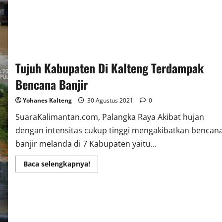
Sukamara
Tujuh Kabupaten Di Kalteng Terdampak
Bencana Banjir
Yohanes Kalteng
30 Agustus 2021
0
SuaraKalimantan.com, Palangka Raya Akibat hujan
dengan intensitas cukup tinggi mengakibatkan bencan
banjir melanda di 7 Kabupaten yaitu...
Read
Baca selengkapnya!
more
about
Tujuh
Kabupaten
Di
Kalteng
Terdampak
Bencana