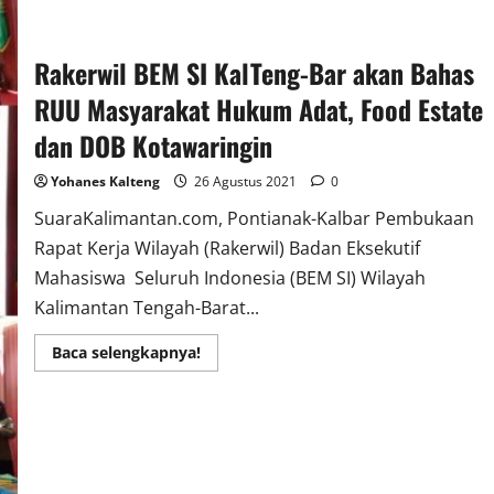
DOB
Kotawaringi
Rakerwil BEM SI KalTeng-Bar akan Bahas
RUU Masyarakat Hukum Adat, Food Estate
dan DOB Kotawaringin
Yohanes Kalteng
26 Agustus 2021
0
SuaraKalimantan.com, Pontianak-Kalbar Pembukaan
Rapat Kerja Wilayah (Rakerwil) Badan Eksekutif
Mahasiswa Seluruh Indonesia (BEM SI) Wilayah
Kalimantan Tengah-Barat...
Read
Baca selengkapnya!
more
about
Rakerwil
BEM
SI
KalTeng-
Bar
akan
Bahas