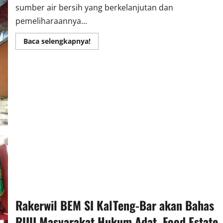
sumber air bersih yang berkelanjutan dan
pemeliharaannya...
Read
Baca selengkapnya!
more
about
Pa
Bupati,
Kami
Perlu
Air
Bersih
dan
Listrik
Rakerwil BEM SI KalTeng-Bar akan Bahas
RUU Masyarakat Hukum Adat, Food Estate