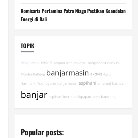
Komisaris Pertamina Patra Niaga Pastikan Keandalan
Energi di Bali
TOPIK
Banjir
ahok
#RSTPT
ampah
#poldakalsel
banjarbaru
Bank BRI
banjarmasin
aktivis
#Kadin Kalteng
Agus
aspihani
Harimurti Yudhoyono
bahjarmasin
amuntai
bantuan
banjar
aspihani ideris
balikpapan
aceh
bandung
Popular posts: