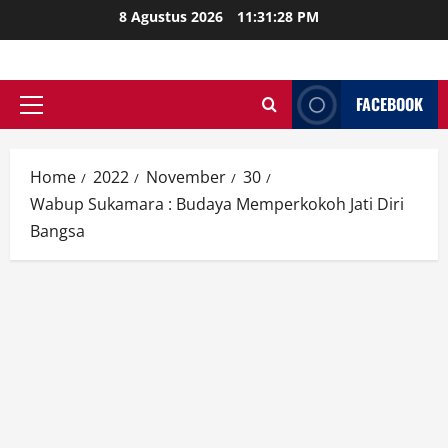
Skip
8 Agustus 2026
11:31:29 PM
to
content
FACEBOOK
Primary
Menu
Home
2022
November
30
Wabup Sukamara : Budaya Memperkokoh Jati Diri
Bangsa