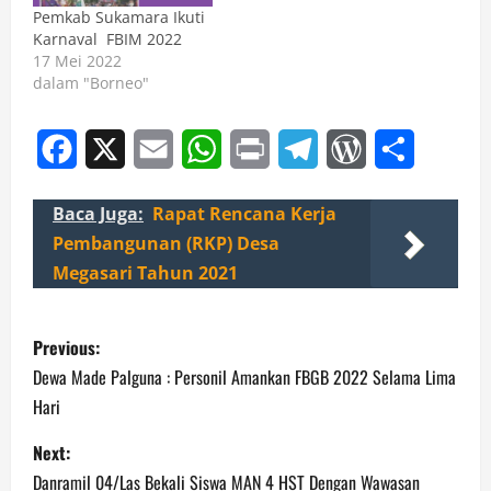
Pemkab Sukamara Ikuti
Karnaval FBIM 2022
17 Mei 2022
dalam "Borneo"
Facebook
X
Email
WhatsApp
Print
Telegram
WordPress
Share
Baca Juga:
Rapat Rencana Kerja
Pembangunan (RKP) Desa
Megasari Tahun 2021
P
Previous:
o
Dewa Made Palguna : Personil Amankan FBGB 2022 Selama Lima
Hari
s
Next:
t
Danramil 04/Las Bekali Siswa MAN 4 HST Dengan Wawasan