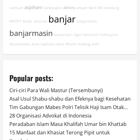
aspihani
aktivis
bantuan
balikpapan
ampah
Bank BRI
bandung
banjar
#RSTPT
Banjir
amuntai
bahjarmasin
banjarmasin
banjarbaru
Agus Harimurti Yudhoyono
#poldakalsel
ahok
aspihani ideris
#Kadin Kalteng
aceh
Popular posts:
Ciri-ciri Para Wali Mastur (Tersembunyi)
Asal Usul Shabu-shabu dan Efeknya bagi Kesehatan
Tim Gabungan Mabes Polri Telisik Haji Isam Otak…
28 Organisasi Advokat di Indonesia
Peradaban Islam Masa Khalifah Umar bin Khattab
15 Manfaat dan Khasiat Terong Pipit untuk