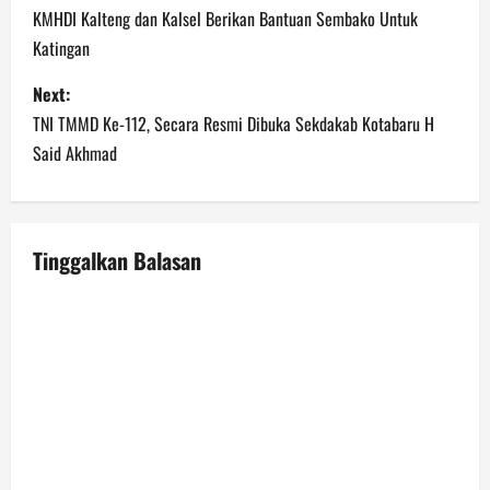
o
KMHDI Kalteng dan Kalsel Berikan Bantuan Sembako Untuk
Katingan
s
Next:
t
TNI TMMD Ke-112, Secara Resmi Dibuka Sekdakab Kotabaru H
n
Said Akhmad
a
v
Tinggalkan Balasan
i
g
a
t
i