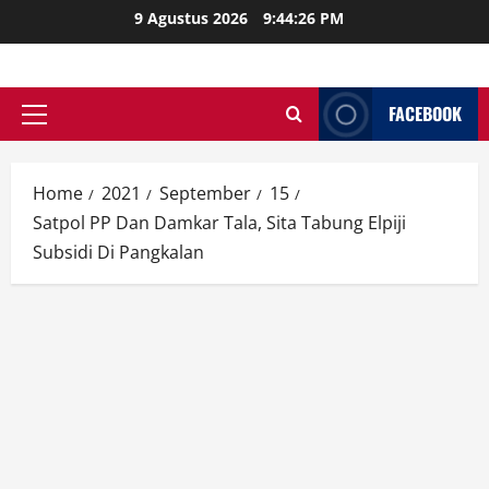
Skip
9 Agustus 2026
9:44:28 PM
to
content
FACEBOOK
Primary
Menu
Home
2021
September
15
Satpol PP Dan Damkar Tala, Sita Tabung Elpiji
Subsidi Di Pangkalan