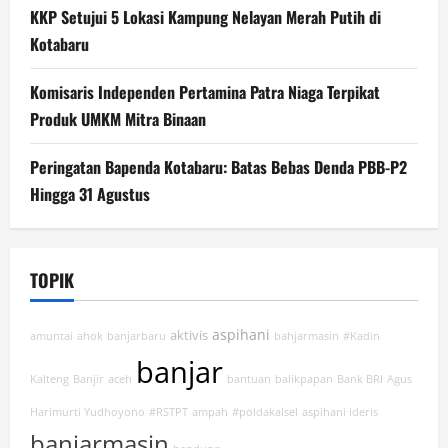
KKP Setujui 5 Lokasi Kampung Nelayan Merah Putih di
Kotabaru
Komisaris Independen Pertamina Patra Niaga Terpikat
Produk UMKM Mitra Binaan
Peringatan Bapenda Kotabaru: Batas Bebas Denda PBB-P2
Hingga 31 Agustus
TOPIK
aspihani
aktivis
amuntai
ahok
banjarbaru
bahjarmasin
#Kadin
banjar
Kalteng
Banjir
aceh
bantuan
balikpapan
Bank BRI
Agus
Harimurti Yudhoyono
#RSTPT
ampah
#poldakalsel
aspihani ideris
banjarmasin