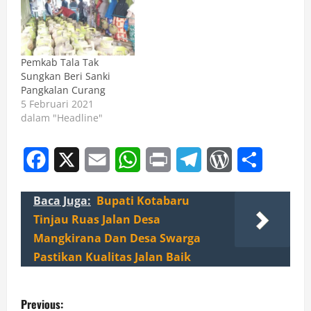
Pemkab Tala Tak
Sungkan Beri Sanki
Pangkalan Curang
5 Februari 2021
dalam "Headline"
Facebook
X
Email
WhatsApp
Print
Telegram
WordPress
Share
Baca Juga:
Bupati Kotabaru
Tinjau Ruas Jalan Desa
Mangkirana Dan Desa Swarga
Pastikan Kualitas Jalan Baik
P
Previous: