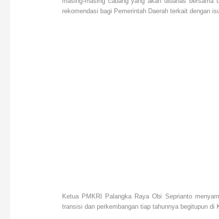
masing-masing cabang yang akan dibahas bersama 
rekomendasi bagi Pemerintah Daerah terkait dengan is
Ketua PMKRI Palangka Raya Obi Seprianto menyampa
transisi dan perkembangan tiap tahunnya begitupun di 