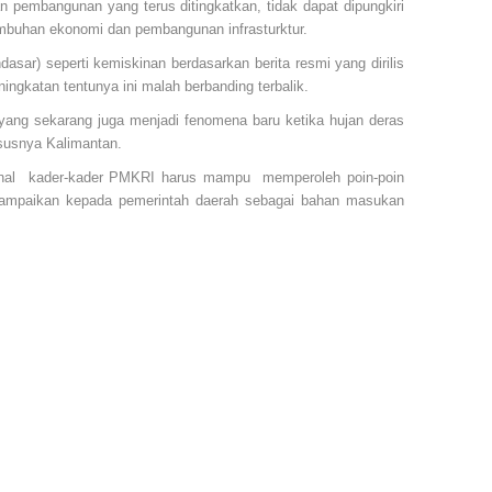
 pembangunan yang terus ditingkatkan, tidak dapat dipungkiri
umbuhan ekonomi dan pembangunan infrasturktur.
asar) seperti kemiskinan berdasarkan berita resmi yang dirilis
ngkatan tentunya ini malah berbanding terbalik.
 yang sekarang juga menjadi fenomena baru ketika hujan deras
ususnya Kalimantan.
gional kader-kader PMKRI harus mampu memperoleh poin-poin
disampaikan kepada pemerintah daerah sebagai bahan masukan