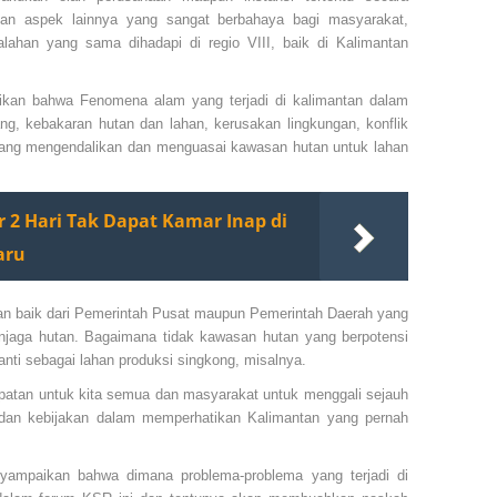
an aspek lainnya yang sangat berbahaya bagi masyarakat,
lahan yang sama dihadapi di regio VIII, baik di Kalimantan
kan bahwa Fenomena alam yang terjadi di kalimantan dalam
dang, kebakaran hutan dan lahan, kerusakan lingkungan, konflik
si yang mengendalikan dan menguasai kawasan hutan untuk lahan
r 2 Hari Tak Dapat Kamar Inap di
aru
jakan baik dari Pemerintah Pusat maupun Pemerintah Daerah yang
enjaga hutan. Bagaimana tidak kawasan hutan yang berpotensi
anti sebagai lahan produksi singkong, misalnya.
patan untuk kita semua dan masyarakat untuk menggali sejauh
 dan kebijakan dalam memperhatikan Kalimantan yang pernah
mpaikan bahwa dimana problema-problema yang terjadi di