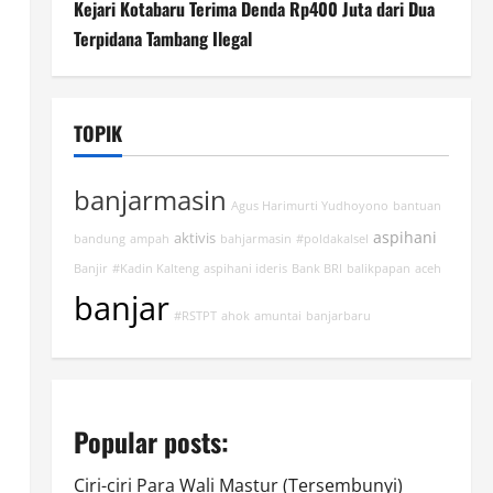
Kejari Kotabaru Terima Denda Rp400 Juta dari Dua
Terpidana Tambang Ilegal
TOPIK
banjarmasin
Agus Harimurti Yudhoyono
bantuan
aspihani
aktivis
bandung
ampah
bahjarmasin
#poldakalsel
Banjir
#Kadin Kalteng
aspihani ideris
Bank BRI
balikpapan
aceh
banjar
#RSTPT
ahok
amuntai
banjarbaru
Popular posts:
Ciri-ciri Para Wali Mastur (Tersembunyi)