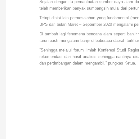
Sejalan dengan itu pemanfaatan sumber daya alam dan
telah memberikan banyak sumbangsih mulai dari pert
Tetapi disisi lain permasalahan yang fundamental (mend
BPS dari bulan Maret – September 2020 mengalami peni
Di tambah lagi fenomena bencana alam seperti banjir
turun pasti mengalami banjir di beberapa daerah terkh
“Sehingga melalui forum ilmiah Konferesi Studi Re
rekomendasi dari hasil analisis sehingga nantinya 
dan pertimbangan dalam mengambil,” pungkas Ketua.