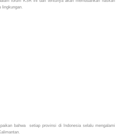
dalam forum KSR ini dan tentunya akan membuahkan naskah
u lingkungan.
ikan bahwa setiap provinsi di Indonesia selalu mengalami
Kalimantan.