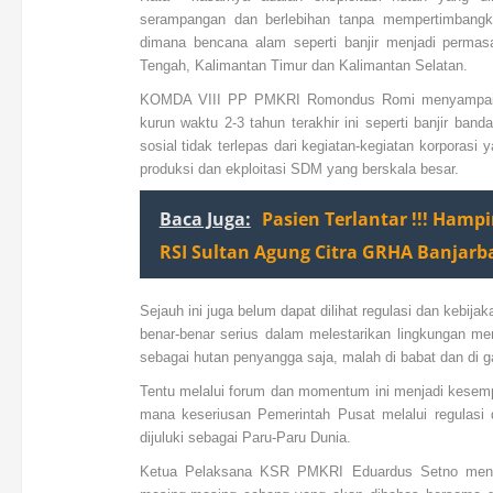
serampangan dan berlebihan tanpa mempertimbangk
dimana bencana alam seperti banjir menjadi permasa
Tengah, Kalimantan Timur dan Kalimantan Selatan.
KOMDA VIII PP PMKRI
Romondus Romi me
nyampai
kurun waktu 2-3 tahun terakhir ini seperti banjir ban
sosial tidak terlepas dari kegiatan-kegiatan korpora
produksi dan ekploitasi SDM yang berskala besar.
Baca Juga:
Pasien Terlantar !!! Hampi
RSI Sultan Agung Citra GRHA Banjarb
Sejauh ini juga belum dapat dilihat regulasi dan kebi
benar-benar serius dalam melestarikan lingkungan m
sebagai hutan penyangga saja, malah di babat dan di g
Tentu melalui forum dan momentum ini menjadi kesem
mana keseriusan Pemerintah Pusat melalui regulasi
dijuluki sebagai Paru-Paru Dunia.
Ketua Pelaksana KSR PMKRI Eduardus Setno menya