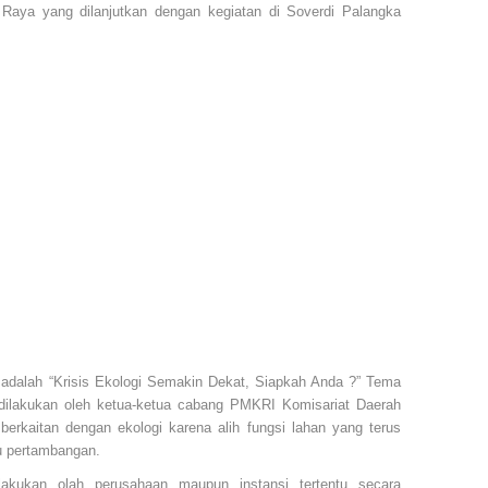
Raya yang dilanjutkan dengan kegiatan di Soverdi Palangka
 adalah “Krisis Ekologi Semakin Dekat, Siapkah Anda ?” Tema
g dilakukan oleh ketua-ketua cabang PMKRI Komisariat Daerah
erkaitan dengan ekologi karena alih fungsi lahan yang terus
au pertambangan.
akukan olah perusahaan maupun instansi tertentu secara