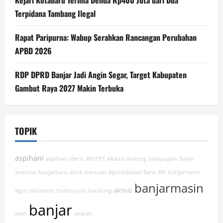
Terpidana Tambang Ilegal
Rapat Paripurna: Wabup Serahkan Rancangan Perubahan
APBD 2026
RDP DPRD Banjar Jadi Angin Segar, Target Kabupaten
Gambut Raya 2027 Makin Terbuka
TOPIK
aspihani
aspihani ideris
#RSTPT
#Kadin Kalteng
balikpapan
Banjir
amuntai
banjarbaru
ahok
bantuan
#poldakalsel
Bank BRI
bahjarmasin
banjarmasin
aktivis
Agus Harimurti Yudhoyono
bandung
banjar
aceh
ampah