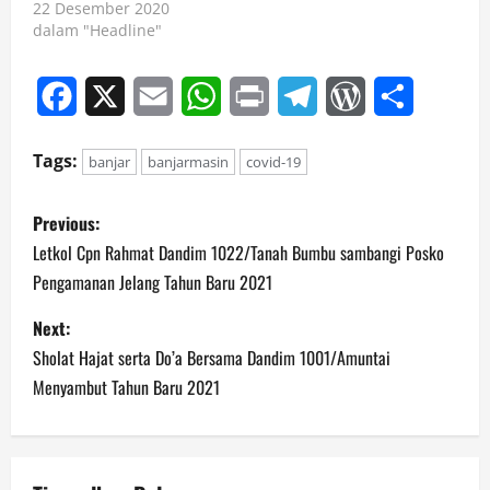
22 Desember 2020
dalam "Headline"
Facebook
X
Email
WhatsApp
Print
Telegram
WordPress
Share
Tags:
banjar
banjarmasin
covid-19
P
Previous:
o
Letkol Cpn Rahmat Dandim 1022/Tanah Bumbu sambangi Posko
Pengamanan Jelang Tahun Baru 2021
s
Next:
t
Sholat Hajat serta Do’a Bersama Dandim 1001/Amuntai
n
Menyambut Tahun Baru 2021
a
v