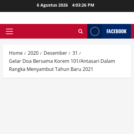
Skip
6 Agustus 2026
4:03:27 PM
to
content
FACEBOOK
Primary
Menu
Home
2020
Desember
31
Gelar Doa Bersama Korem 101/Antasari Dalam
Rangka Menyambut Tahun Baru 2021