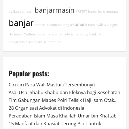
banjarmasin
balikpapan
aceh
#RSTPT
banjarbaru
amuntai
banjar
aspihani
aktivis
ampah
#Kadin Kalteng
Banjir
Agus
Harimurti Yudhoyono
ahok
aspihani ideris
bandung
Bank BRI
bahjarmasin
#poldakalsel
bantuan
Popular posts:
Ciri-ciri Para Wali Mastur (Tersembunyi)
Asal Usul Shabu-shabu dan Efeknya bagi Kesehatan
Tim Gabungan Mabes Polri Telisik Haji Isam Otak…
28 Organisasi Advokat di Indonesia
Peradaban Islam Masa Khalifah Umar bin Khattab
15 Manfaat dan Khasiat Terong Pipit untuk