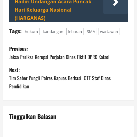
Hadiri Undangan Acara Puncak
Hari Keluarga Nasional
(HARGANAS)
Tags:
hukum
kandangan
lebaran
SMA
wartawan
P
Previous:
o
Jaksa Periksa Korupsi Perjalan Dinas Fiktif DPRD Kalsel
s
Next:
Tim Saber Pungli Polres Kapuas Berhasil OTT Staf Dinas
t
Pendidikan
n
a
Tinggalkan Balasan
v
i