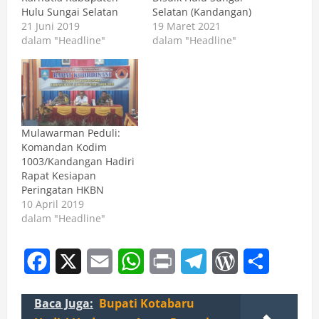
Hulu Sungai Selatan
Selatan (Kandangan)
21 Juni 2019
19 Maret 2021
dalam "Headline"
dalam "Headline"
Mulawarman Peduli:
Komandan Kodim
1003/Kandangan Hadiri
Rapat Kesiapan
Peringatan HKBN
10 April 2019
dalam "Headline"
Facebook
X
Email
WhatsApp
Print
Telegram
WordPress
Share
Baca Juga:
Bupati Kotabaru