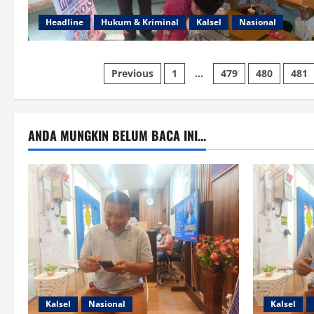
Headline
Hukum & Kriminal
Kalsel
Nasional
Paginasi
Previous
1
…
479
480
481
pos
ANDA MUNGKIN BELUM BACA INI...
Kalsel
Nasional
Kalsel