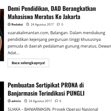
Sekuriti,
Demi Pendidikan, DAD Berangkatkan
BNNK
Tes
Urin
Mahasiswa Meratus Ke Jakarta
Karyawan
Duta
Mall
Redaksi
24 Agustus 2017
0
suarakalimantan.com, Balangan. Dalam mendukung
pendidikan kejenjang perguruan tinggi khususnya
pemuda di daerah pedalaman gunung meratus, Dewa
Adat...
Read
Baca selengkapnya!
more
about
Demi
Pendidikan,
DAD
Pembuatan Sertipikat PRONA di
Berangkatkan
Mahasiswa
Meratus
Banjarmasin Terindikasi PUNGLI
Ke
Jakarta
admin
24 Agustus 2017
0
SUAKA – BANJARMASIN. Proyek Operasi Nasional