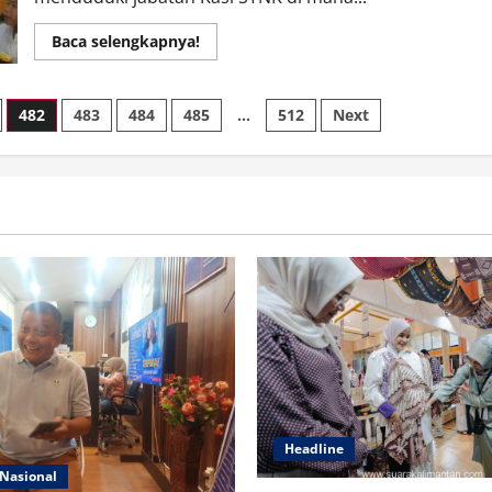
Read
Baca selengkapnya!
more
about
Perwira
Ramah
482
483
484
485
…
512
Next
Senyum
ini,
Kini
Menjabat
Kasi
STNK
Headline
Nasional