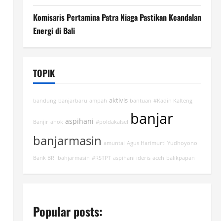
Komisaris Pertamina Patra Niaga Pastikan Keandalan
Energi di Bali
TOPIK
aktivis
bandung
banjarbaru
ampah
bantuan
#Kadin Kalteng
banjar
aspihani
Banjir
ahok
#poldakalsel
banjarmasin
amuntai
Agus Harimurti Yudhoyono
Bank BRI
bahjarmasin
#RSTPT
aspihani ideris
aceh
balikpapan
Popular posts: