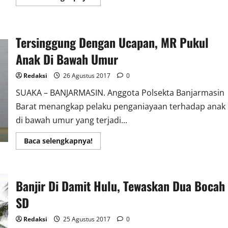
more
about
Dedes
Bantah
Dirinya
​Tersinggung Dengan Ucapan, MR Pukul
Langgar
Kesepakatan,
Bahkan
Anak Di Bawah Umur
Usahanya
Didukung
Warga
Redaksi
26 Agustus 2017
0
Alalak
SUAKA – BANJARMASIN. Anggota Polsekta Banjarmasin
Barat menangkap pelaku penganiayaan terhadap anak
di bawah umur yang terjadi...
Read
Baca selengkapnya!
more
about
Tersinggung
Dengan
​Banjir Di Damit Hulu, Tewaskan Dua Bocah
Ucapan,
MR
Pukul
SD
Anak
Di
Bawah
Redaksi
25 Agustus 2017
0
Umur