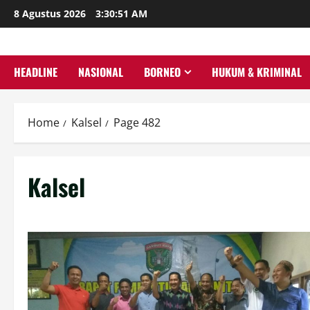
Skip
8 Agustus 2026
3:30:53 AM
to
content
HEADLINE
NASIONAL
BORNEO
HUKUM & KRIMINAL
Home
Kalsel
Page 482
Kalsel