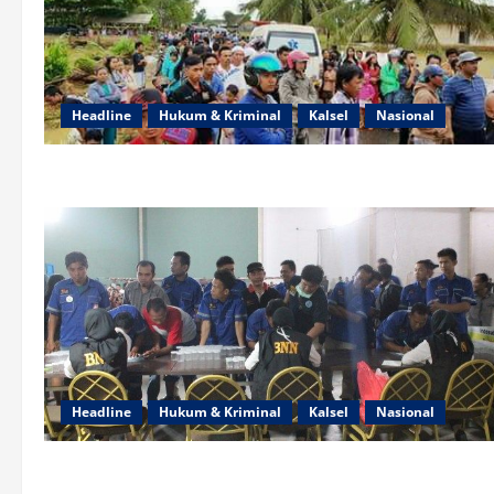
Headline
Hukum & Kriminal
Kalsel
Nasional
Headline
Hukum & Kriminal
Kalsel
Nasional