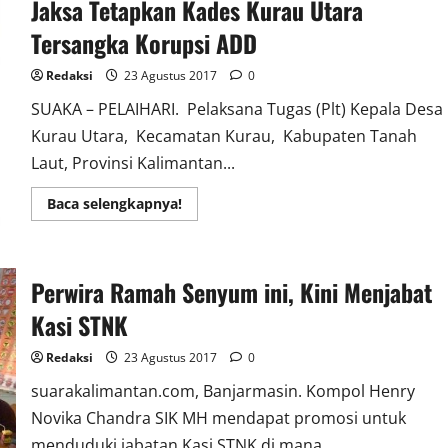
Jaksa Tetapkan Kades Kurau Utara
Tangkap
Pelaku
Persetubuhan
Tersangka Korupsi ADD
Dibawah
Umur
Redaksi
23 Agustus 2017
0
SUAKA – PELAIHARI. Pelaksana Tugas (Plt) Kepala Desa
Kurau Utara, Kecamatan Kurau, Kabupaten Tanah
Laut, Provinsi Kalimantan...
Read
Baca selengkapnya!
more
about
Jaksa
Tetapkan
Kades
Perwira Ramah Senyum ini, Kini Menjabat
Kurau
Utara
Tersangka
Kasi STNK
Korupsi
ADD
Redaksi
23 Agustus 2017
0
suarakalimantan.com, Banjarmasin. Kompol Henry
Novika Chandra SIK MH mendapat promosi untuk
menduduki jabatan Kasi STNK di mana...