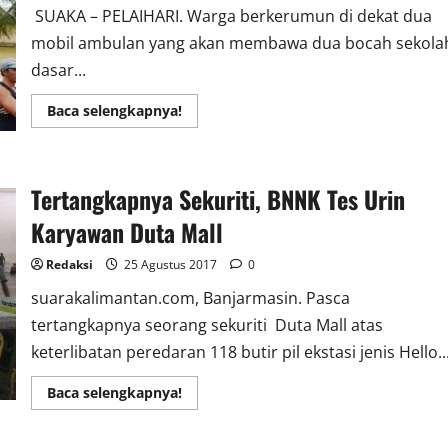
SUAKA – PELAIHARI. Warga berkerumun di dekat dua
mobil ambulan yang akan membawa dua bocah sekola
dasar...
Read
Baca selengkapnya!
more
about
Banjir
Di
​Tertangkapnya Sekuriti, BNNK Tes Urin
Damit
Hulu,
Tewaskan
Karyawan Duta Mall
Dua
Bocah
SD
Redaksi
25 Agustus 2017
0
suarakalimantan.com, Banjarmasin. Pasca
tertangkapnya seorang sekuriti Duta Mall atas
keterlibatan peredaran 118 butir pil ekstasi jenis Hello..
Read
Baca selengkapnya!
more
about
Tertangkapnya