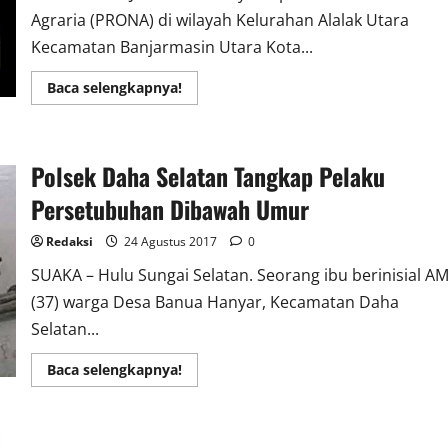
Agraria (PRONA) di wilayah Kelurahan Alalak Utara
Kecamatan Banjarmasin Utara Kota...
Read
Baca selengkapnya!
more
about
Pembuatan
Sertipikat
PRONA
Polsek Daha Selatan Tangkap Pelaku
di
Banjarmasin
Terindikasi
Persetubuhan Dibawah Umur
PUNGLI
Redaksi
24 Agustus 2017
0
SUAKA – Hulu Sungai Selatan. Seorang ibu berinisial A
(37) warga Desa Banua Hanyar, Kecamatan Daha
Selatan...
Read
Baca selengkapnya!
more
about
Polsek
Daha
Selatan