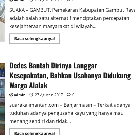
SUAKA – GAMBUT. Pemekaran Kabupaten Gambut Ray
adalah salah satu alternatif menciptakan percepatan
kesejahteraan masyarakat di wilayah...
Read
Baca selengkapnya!
more
about
Pemekaran
Kabupaten
Gambut
Dedes Bantah Dirinya Langgar
Raya,
Alternatif
Percepatan
Kesepakatan, Bahkan Usahanya Didukung
Kesejahteraan
Masyarakat
Warga Alalak
admin
27 Agustus 2017
0
suarakalimantan.com – Banjarmasin – Terkait adanya
tuduhan adanya pengusaha kayu yang hanya mau
menang sendiri dan tidak...
Read
Baca selengkapnya!